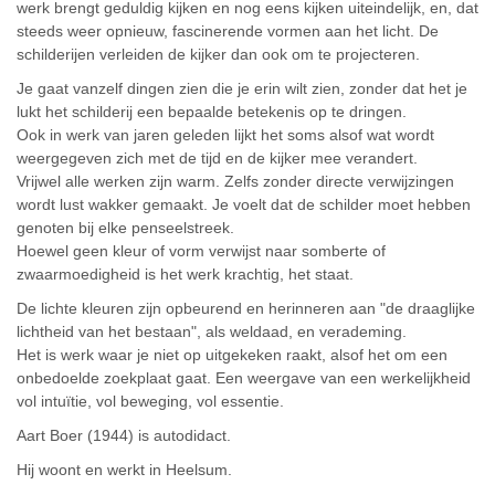
werk brengt geduldig kijken en nog eens kijken uiteindelijk, en, dat
steeds weer opnieuw, fascinerende vormen aan het licht. De
schilderijen verleiden de kijker dan ook om te projecteren.
Je gaat vanzelf dingen zien die je erin wilt zien, zonder dat het je
lukt het schilderij een bepaalde betekenis op te dringen.
Ook in werk van jaren geleden lijkt het soms alsof wat wordt
weergegeven zich met de tijd en de kijker mee verandert.
Vrijwel alle werken zijn warm. Zelfs zonder directe verwijzingen
wordt lust wakker gemaakt. Je voelt dat de schilder moet hebben
genoten bij elke penseelstreek.
Hoewel geen kleur of vorm verwijst naar somberte of
zwaarmoedigheid is het werk krachtig, het staat.
De lichte kleuren zijn opbeurend en herinneren aan "de draaglijke
lichtheid van het bestaan", als weldaad, en verademing.
Het is werk waar je niet op uitgekeken raakt, alsof het om een
onbedoelde zoekplaat gaat. Een weergave van een werkelijkheid
vol intuïtie, vol beweging, vol essentie.
Aart Boer (1944) is autodidact.
Hij woont en werkt in Heelsum.